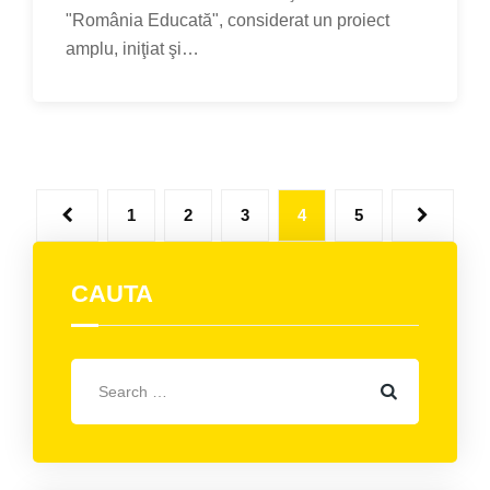
"România Educată", considerat un proiect
amplu, iniţiat şi…
1
2
3
4
5
CAUTA