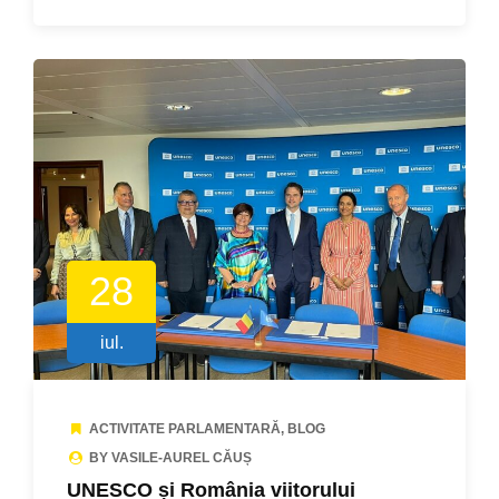
28
iul.
ACTIVITATE PARLAMENTARĂ
,
BLOG
BY VASILE-AUREL CĂUȘ
UNESCO și România viitorului